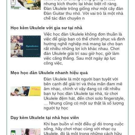
nhưng kích thước lại khác biệt rõ ràng.
Đàn Ukulele trông giống như một cây đàn
Đàn Guitar thu nhỏ. Với vai trò là một nhà
chế tác đàn chuyên n
Học kèm Ukulele với gia sư tại nhà
Việc học đàn Ukulele không đơn thuần là
việc để giúp bạn có thể chinh phục và định
hướng nghề nghiệp mà mang lại cho bạn
rất nhiều những lợi ích khác nhau. Chơi
đàn Ukulele giải trí sau giờ học, giờ làm
việc căng thẳng. Sau một ngày áp lực
công việc,
Mẹo học đàn Ukulele nhanh hiệu quả
Đàn Ukulele là một người bạn tuyệt vời
bên cạnh để giải trí và thỏa mãn đam mê
âm nhạc, chính vì vậy đang có rất nhiều
bạn tự học đàn Ukulele tại nhà, từ chơi
Ukulele đệm hát, đến chơi solo fingerstyle,
… Nhưng cũng có một sự thật là số lượng
người tự học
Dạy kèm Ukulele tại nhà học viên
Khi bạn buồn vì một điều gì đó trong cuộc
sống, hãy chơi nhạc cùng với nhạc cụ
Ukulele, đó là một trong những cách hữu