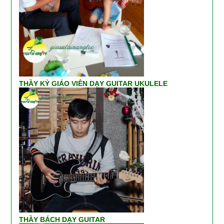
THẦY KỲ GIÁO VIÊN DẠY GUITAR UKULELE
THẦY BÁCH DẠY GUITAR