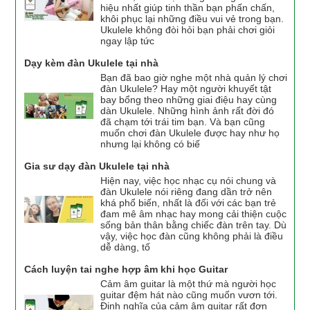
hiệu nhất giúp tinh thần bạn phấn chấn,
khôi phục lại những điều vui vẻ trong bạn.
Ukulele không đòi hỏi bạn phải chơi giỏi
ngay lập tức
Dạy kèm đàn Ukulele tại nhà
Bạn đã bao giờ nghe một nhà quản lý chơi
đàn Ukulele? Hay một người khuyết tật
bay bổng theo những giai điệu hay cùng
dàn Ukulele. Những hình ảnh rất đời đó
đã chạm tới trái tim bạn. Và bạn cũng
muốn chơi đàn Ukulele được hay như họ
nhưng lại không có biế
Gia sư dạy đàn Ukulele tại nhà
Hiện nay, việc học nhạc cụ nói chung và
đàn Ukulele nói riêng đang dần trở nên
khá phổ biến, nhất là đối với các bạn trẻ
đam mê âm nhạc hay mong cải thiện cuộc
sống bản thân bằng chiếc đàn trên tay. Dù
vậy, việc học đàn cũng không phải là điều
dễ dàng, tố
Cách luyện tai nghe hợp âm khi học Guitar
Cảm âm guitar là một thứ mà người học
guitar đệm hát nào cũng muốn vươn tới.
Định nghĩa của cảm âm guitar rất đơn