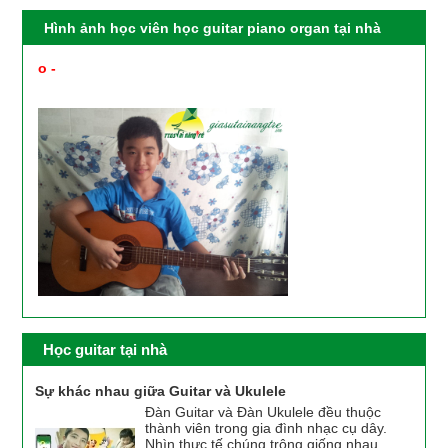
Hình ảnh học viên học guitar piano organ tại nhà
o -
PHỤ HUYNH XEM HÌNH ẢNH HỌC VIÊN HỌC
GUITAR PIANO ORGAN UKULELE TẠI NHÀ ĐƯỢC GV
CỦA TRUNG TÂM CUNG CẤP
Học guitar tại nhà
Sự khác nhau giữa Guitar và Ukulele
Đàn Guitar và Đàn Ukulele đều thuộc
thành viên trong gia đình nhạc cụ dây.
Nhìn thực tế chúng trông giống nhau,