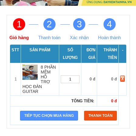
1
2
3
4
Giỏ hàng
Thanh toán
Xác nhận
Hoàn thành
STT
SẢN PHẨM
SỐ
ĐƠN
THÀNH
-
LƯỢNG
GIÁ
TIỀN
8 PHẦN
MỀM
HỖ
1
0 đ
0 đ
TRỢ
HỌC ĐÀN
GUITAR
TỔNG TIỀN:
0 đ