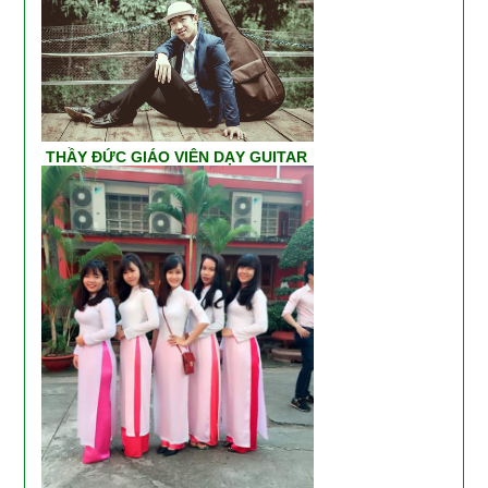
THẦY ĐỨC GIÁO VIÊN DẠY GUITAR