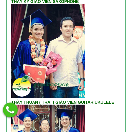
THẦY KỲ GIÁO VIÊN SAXOPHONE
THẦY THUẦN ( TRÁI ) GIÁO VIÊN GUITAR UKULELE