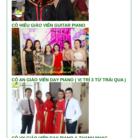
CÔ HIẾU GIÁO VIÊN GUITAR PIANO
CÔ AN GIÁO VIÊN DẠY PIANO ( VỊ TRÍ 3 TỪ TRÁI QUA )