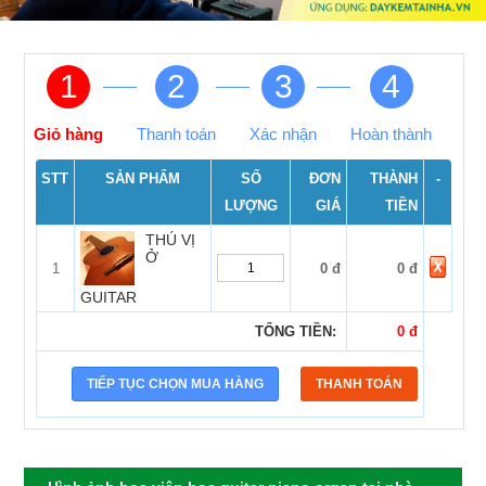
1
2
3
4
Giỏ hàng
Thanh toán
Xác nhận
Hoàn thành
STT
SẢN PHẨM
SỐ
ĐƠN
THÀNH
-
LƯỢNG
GIÁ
TIỀN
THÚ VỊ
Ở
1
0 đ
0 đ
GUITAR
TỔNG TIỀN:
0 đ