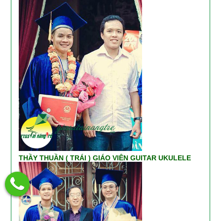
THẦY THUẦN ( TRÁI ) GIÁO VIÊN GUITAR UKULELE