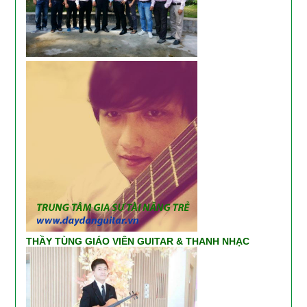
THẦY TÙNG GIÁO VIÊN GUITAR & THANH NHẠC