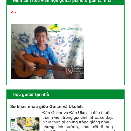
Hình ảnh học viên học guitar piano organ tại nhà
o -
PHỤ HUYNH XEM HÌNH ẢNH HỌC VIÊN HỌC
GUITAR PIANO ORGAN UKULELE TẠI NHÀ ĐƯỢC GV
CỦA TRUNG TÂM CUNG CẤP
Học guitar tại nhà
Sự khác nhau giữa Guitar và Ukulele
Đàn Guitar và Đàn Ukulele đều thuộc
thành viên trong gia đình nhạc cụ dây.
Nhìn thực tế chúng trông giống nhau,
nhưng kích thước lại khác biệt rõ ràng.