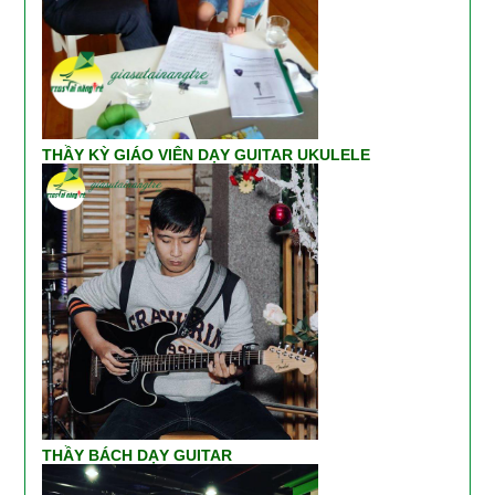
THẦY KỲ GIÁO VIÊN DẠY GUITAR UKULELE
THẦY BÁCH DẠY GUITAR