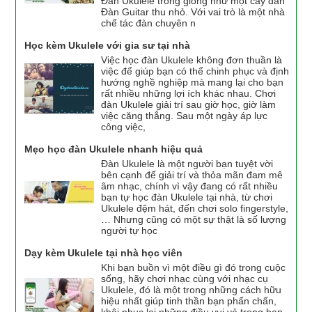
Đàn Ukulele trông giống như một cây đàn
Đàn Guitar thu nhỏ. Với vai trò là một nhà
chế tác đàn chuyên n
Học kèm Ukulele với gia sư tại nhà
Việc học đàn Ukulele không đơn thuần là
việc để giúp bạn có thể chinh phục và định
hướng nghề nghiệp mà mang lại cho bạn
rất nhiều những lợi ích khác nhau. Chơi
đàn Ukulele giải trí sau giờ học, giờ làm
việc căng thẳng. Sau một ngày áp lực
công việc,
Mẹo học đàn Ukulele nhanh hiệu quả
Đàn Ukulele là một người bạn tuyệt vời
bên cạnh để giải trí và thỏa mãn đam mê
âm nhạc, chính vì vậy đang có rất nhiều
bạn tự học đàn Ukulele tại nhà, từ chơi
Ukulele đệm hát, đến chơi solo fingerstyle,
… Nhưng cũng có một sự thật là số lượng
người tự học
Dạy kèm Ukulele tại nhà học viên
Khi bạn buồn vì một điều gì đó trong cuộc
sống, hãy chơi nhạc cùng với nhạc cụ
Ukulele, đó là một trong những cách hữu
hiệu nhất giúp tinh thần bạn phấn chấn,
khôi phục lại những điều vui vẻ trong bạn.