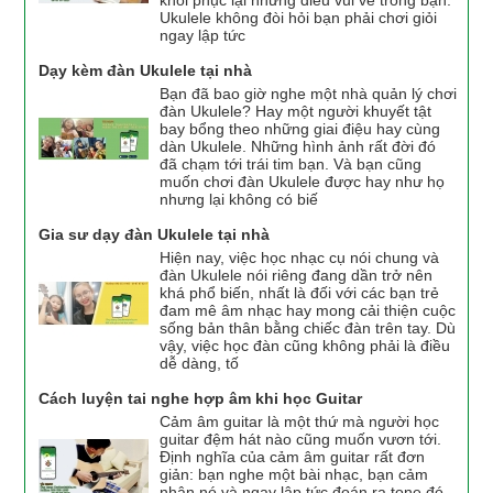
Ukulele không đòi hỏi bạn phải chơi giỏi
ngay lập tức
Dạy kèm đàn Ukulele tại nhà
Bạn đã bao giờ nghe một nhà quản lý chơi
đàn Ukulele? Hay một người khuyết tật
bay bổng theo những giai điệu hay cùng
dàn Ukulele. Những hình ảnh rất đời đó
đã chạm tới trái tim bạn. Và bạn cũng
muốn chơi đàn Ukulele được hay như họ
nhưng lại không có biế
Gia sư dạy đàn Ukulele tại nhà
Hiện nay, việc học nhạc cụ nói chung và
đàn Ukulele nói riêng đang dần trở nên
khá phổ biến, nhất là đối với các bạn trẻ
đam mê âm nhạc hay mong cải thiện cuộc
sống bản thân bằng chiếc đàn trên tay. Dù
vậy, việc học đàn cũng không phải là điều
dễ dàng, tố
Cách luyện tai nghe hợp âm khi học Guitar
Cảm âm guitar là một thứ mà người học
guitar đệm hát nào cũng muốn vươn tới.
Định nghĩa của cảm âm guitar rất đơn
giản: bạn nghe một bài nhạc, bạn cảm
nhận nó và ngay lập tức đoán ra tone đó