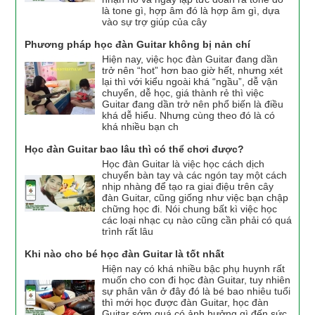
là tone gì, hợp âm đó là hợp âm gì, dựa
vào sự trợ giúp của cây
Phương pháp học đàn Guitar không bị nản chí
Hiện nay, việc học đàn Guitar đang dần
trở nên “hot” hơn bao giờ hết, nhưng xét
lại thì với kiểu ngoài khá “ngầu”, dễ vận
chuyển, dễ học, giá thành rẻ thì việc
Guitar đang dần trở nên phổ biến là điều
khá dễ hiểu. Nhưng cùng theo đó là có
khá nhiều bạn ch
Học đàn Guitar bao lâu thì có thể chơi được?
Học đàn Guitar là việc học cách dịch
chuyển bàn tay và các ngón tay một cách
nhịp nhàng để tạo ra giai điệu trên cây
đàn Guitar, cũng giống như việc bạn chập
chững học đi. Nói chung bất kì việc học
các loại nhạc cụ nào cũng cần phải có quá
trình rất lâu
Khi nào cho bé học đàn Guitar là tốt nhất
Hiện nay có khá nhiều bậc phụ huynh rất
muốn cho con đi học đàn Guitar, tuy nhiên
sự phân vân ở đây đó là bé bao nhiêu tuổi
thì mới học được đàn Guitar, học đàn
Guitar sớm quá có ảnh hưởng gì đến sức