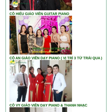
CÔ HIẾU GIÁO VIÊN GUITAR PIANO
CÔ AN GIÁO VIÊN DẠY PIANO ( VỊ TRÍ 3 TỪ TRÁI QUA )
CÔ VY GIÁO VIÊN DẠY PIANO & THANH NHẠC