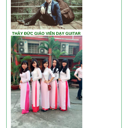
THẦY ĐỨC GIÁO VIÊN DẠY GUITAR