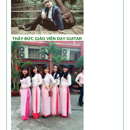
THẦY ĐỨC GIÁO VIÊN DẠY GUITAR