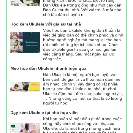
nhưng kích thước lại khác biệt rõ ràng.
Đàn Ukulele trông giống như một cây đàn
Đàn Guitar thu nhỏ. Với vai trò là một nhà
chế tác đàn chuyên n
Học kèm Ukulele với gia sư tại nhà
Việc học đàn Ukulele không đơn thuần là
việc để giúp bạn có thể chinh phục và định
hướng nghề nghiệp mà mang lại cho bạn
rất nhiều những lợi ích khác nhau. Chơi
đàn Ukulele giải trí sau giờ học, giờ làm
việc căng thẳng. Sau một ngày áp lực
công việc,
Mẹo học đàn Ukulele nhanh hiệu quả
Đàn Ukulele là một người bạn tuyệt vời
bên cạnh để giải trí và thỏa mãn đam mê
âm nhạc, chính vì vậy đang có rất nhiều
bạn tự học đàn Ukulele tại nhà, từ chơi
Ukulele đệm hát, đến chơi solo fingerstyle,
… Nhưng cũng có một sự thật là số lượng
người tự học
Dạy kèm Ukulele tại nhà học viên
Khi bạn buồn vì một điều gì đó trong cuộc
sống, hãy chơi nhạc cùng với nhạc cụ
Ukulele, đó là một trong những cách hữu
hiệu nhất giúp tinh thần bạn phấn chấn,