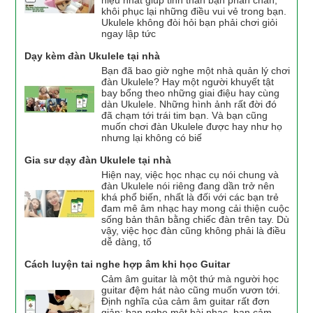
khôi phục lại những điều vui vẻ trong bạn.
Ukulele không đòi hỏi bạn phải chơi giỏi
ngay lập tức
Dạy kèm đàn Ukulele tại nhà
Bạn đã bao giờ nghe một nhà quản lý chơi
đàn Ukulele? Hay một người khuyết tật
bay bổng theo những giai điệu hay cùng
dàn Ukulele. Những hình ảnh rất đời đó
đã chạm tới trái tim bạn. Và bạn cũng
muốn chơi đàn Ukulele được hay như họ
nhưng lại không có biế
Gia sư dạy đàn Ukulele tại nhà
Hiện nay, việc học nhạc cụ nói chung và
đàn Ukulele nói riêng đang dần trở nên
khá phổ biến, nhất là đối với các bạn trẻ
đam mê âm nhạc hay mong cải thiện cuộc
sống bản thân bằng chiếc đàn trên tay. Dù
vậy, việc học đàn cũng không phải là điều
dễ dàng, tố
Cách luyện tai nghe hợp âm khi học Guitar
Cảm âm guitar là một thứ mà người học
guitar đệm hát nào cũng muốn vươn tới.
Định nghĩa của cảm âm guitar rất đơn
giản: bạn nghe một bài nhạc, bạn cảm