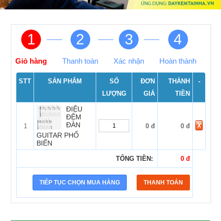
1
2
3
4
Giỏ hàng
Thanh toán
Xác nhận
Hoàn thành
STT
SẢN PHẨM
SỐ
ĐƠN
THÀNH
-
LƯỢNG
GIÁ
TIỀN
ĐIỆU
ĐỆM
ĐÀN
1
0 đ
0 đ
GUITAR PHỔ
BIẾN
TỔNG TIỀN:
0 đ