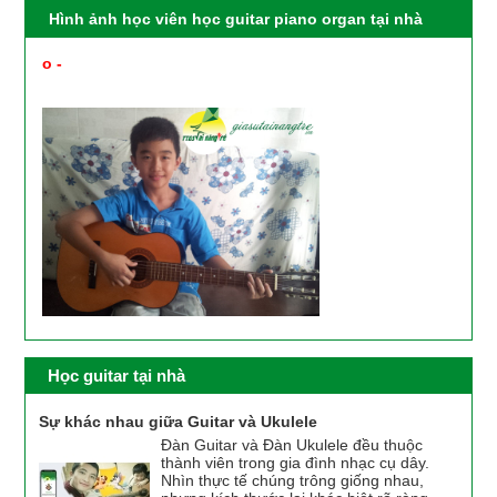
Hình ảnh học viên học guitar piano organ tại nhà
o -
PHỤ HUYNH XEM HÌNH ẢNH HỌC VIÊN HỌC
GUITAR PIANO ORGAN UKULELE TẠI NHÀ ĐƯỢC GV
CỦA TRUNG TÂM CUNG CẤP
Học guitar tại nhà
Sự khác nhau giữa Guitar và Ukulele
Đàn Guitar và Đàn Ukulele đều thuộc
thành viên trong gia đình nhạc cụ dây.
Nhìn thực tế chúng trông giống nhau,