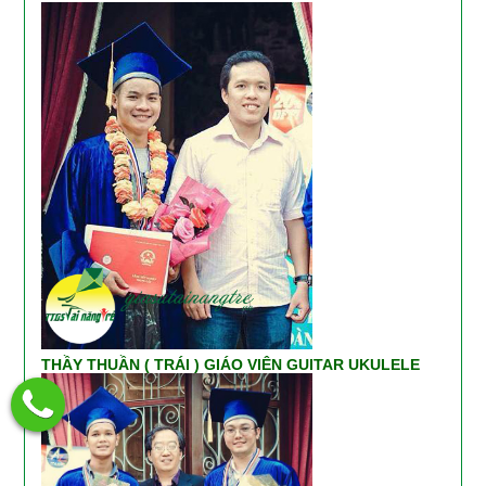
THẦY THUẦN ( TRÁI ) GIÁO VIÊN GUITAR UKULELE