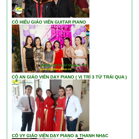
CÔ HIẾU GIÁO VIÊN GUITAR PIANO
CÔ AN GIÁO VIÊN DẠY PIANO ( VỊ TRÍ 3 TỪ TRÁI QUA )
CÔ VY GIÁO VIÊN DẠY PIANO & THANH NHẠC