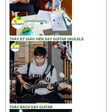
THẦY KỲ GIÁO VIÊN DẠY GUITAR UKULELE
THẦY BÁCH DẠY GUITAR