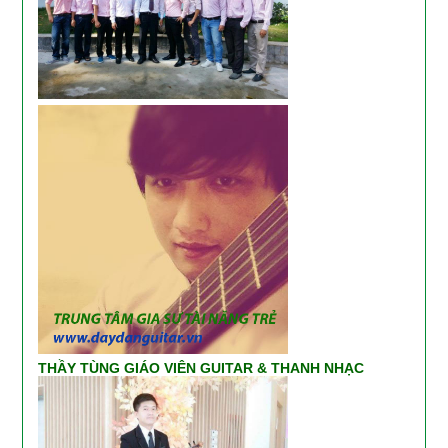
THẦY TÙNG GIÁO VIÊN GUITAR & THANH NHẠC