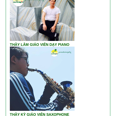
THẦY LÂM GIÁO VIÊN DẠY PIANO
THẦY KỲ GIÁO VIÊN SAXOPHONE