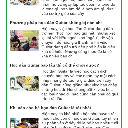
nhận nó và ngay lập tức đoán ra tone đó
là tone gì, hợp âm đó là hợp âm gì, dựa
vào sự trợ giúp của cây
Phương pháp học đàn Guitar không bị nản chí
Hiện nay, việc học đàn Guitar đang dần
trở nên “hot” hơn bao giờ hết, nhưng xét
lại thì với kiểu ngoài khá “ngầu”, dễ vận
chuyển, dễ học, giá thành rẻ thì việc
Guitar đang dần trở nên phổ biến là điều
khá dễ hiểu. Nhưng cùng theo đó là có
khá nhiều bạn ch
Học đàn Guitar bao lâu thì có thể chơi được?
Học đàn Guitar là việc học cách dịch
chuyển bàn tay và các ngón tay một cách
nhịp nhàng để tạo ra giai điệu trên cây
đàn Guitar, cũng giống như việc bạn chập
chững học đi. Nói chung bất kì việc học
các loại nhạc cụ nào cũng cần phải có quá
trình rất lâu
Khi nào cho bé học đàn Guitar là tốt nhất
Hiện nay có khá nhiều bậc phụ huynh rất
muốn cho con đi học đàn Guitar, tuy nhiên
sự phân vân ở đây đó là bé bao nhiêu tuổi
thì mới học được đàn Guitar, học đàn