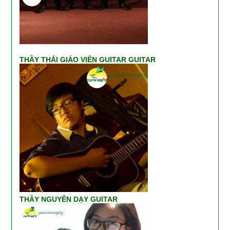
THẦY THÁI GIÁO VIÊN GUITAR GUITAR
THẦY NGUYÊN DẠY GUITAR