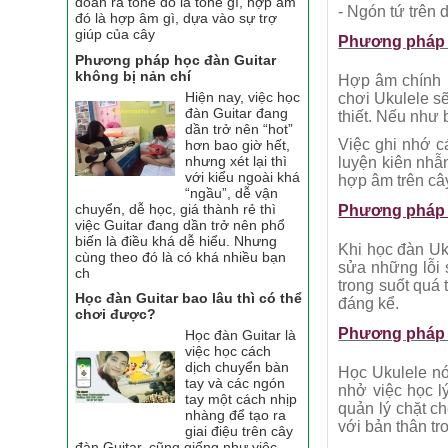
đoán ra tone đó là tone gì, hợp âm
- Ngón tứ trên 
đó là hợp âm gì, dựa vào sự trợ
giúp của cây
Phương pháp 
Phương pháp học đàn Guitar
không bị nản chí
Hợp âm chính l
Hiện nay, việc học
chơi Ukulele s
đàn Guitar đang
thiết. Nếu như
dần trở nên “hot”
Việc ghi nhớ c
hơn bao giờ hết,
nhưng xét lại thì
luyện kiên nhẫ
với kiểu ngoài khá
hợp âm trên câ
“ngầu”, dễ vận
chuyển, dễ học, giá thành rẻ thì
Phương pháp 
việc Guitar đang dần trở nên phổ
biến là điều khá dễ hiểu. Nhưng
Khi học đàn Uk
cùng theo đó là có khá nhiều bạn
sửa những lỗi 
ch
trong suốt quá
Học đàn Guitar bao lâu thì có thể
đáng kể.
chơi được?
Phương pháp 
Học đàn Guitar là
việc học cách
dịch chuyển bàn
Học Ukulele nó
tay và các ngón
nhở việc học l
tay một cách nhịp
quản lý chặt c
nhàng để tạo ra
với bản thân tr
giai điệu trên cây
đàn Guitar, cũng giống như việc