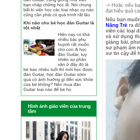
bạn chập chững học đi. Nói chung
-> Hoặc nếu bạ
bất kì việc học các loại nhạc cụ nào
đạt hiệu quả ca
cũng cần phải có quá trình rất lâu
Nếu
bạn muốn
Khi nào cho bé học đàn Guitar là
Năng Trẻ
ra đờ
tốt nhất
viên các loại 
Hiện nay có khá
và sử dụng thà
nhiều bậc phụ
giảng bài, ph
huynh rất muốn
sư phạm âm nh
cho con đi học
sư tin cậy để 
đàn Guitar, tuy
nhiên sự phân
vân ở đây đó là
bé bao nhiêu tuổi thì mới học được
đàn Guitar, học đàn Guitar sớm
quá có ảnh hưởng gì đến sức khỏe
của bé không? Nên mua đàn
Guitar loại nào để bé họ
Hình ảnh giáo viên của trung
tâm