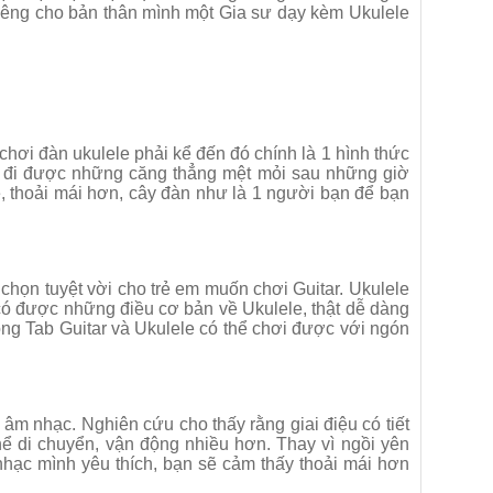
riêng cho bản thân mình một Gia sư dạy kèm Ukulele
 chơi đàn ukulele phải kể đến đó chính là 1 hình thức
 tan đi được những căng thẳng mệt mỏi sau những giờ
ẻ, thoải mái hơn, cây đàn như là 1 người bạn để bạn
 chọn tuyệt vời cho trẻ em muốn chơi Guitar. Ukulele
có được những điều cơ bản về Ukulele, thật dễ dàng
ng Tab Guitar và Ukulele có thể chơi được với ngón
âm nhạc. Nghiên cứu cho thấy rằng giai điệu có tiết
ể di chuyển, vận động nhiều hơn. Thay vì ngồi yên
hạc mình yêu thích, bạn sẽ cảm thấy thoải mái hơn