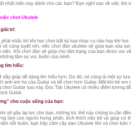
tốt nhất hiện
nay dành cho các bạn? Bạn nghĩ sao về việc tìm 
 việc chơi Ukulele
iải trí:
n phải nhắc tới khi học chơi bất kỳ loại nhạc cụ nào hay khi học
 trí vô cùng tuyệt vời, viêc chơi đàn ukulele sẽ giúp bạn xóa
m việc. Khi chơi đàn sẽ giúp cho tâm trạng của bạn được vui v
 những tâm sự vui, buồn của mình.
g tìm hiểu:
4 dây giúp dễ dàng tìm hiểu hơn. Do đó, nó cũng là một sự lựa
i anh em họ của Guitar và dễ chơi hơn Guitar. Một khi trẻ em 
 chơi Guitar sau này. Đọc Tab Ukulele có nhiều điểm tương đồ
pick Guitar.
ng” cho cuộc sống của bạn:
khi sẽ gây áp lực cho bạn, những lúc thế này chúng ta cần đến 
ng làm con người hưng phấn, kích thích não bộ và giúp cơ th
ấm nỗi buồn, bạn hãy cầm cây dan Ukulele lên và chơi bản n