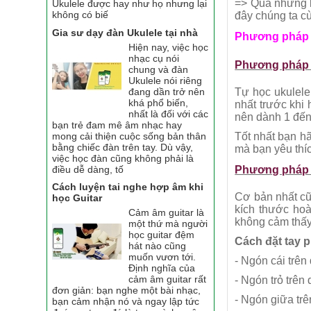
=> Qua những l
Ukulele được hay như họ nhưng lại
không có biế
đây chúng ta c
Gia sư dạy đàn Ukulele tại nhà
Phương pháp t
Hiện nay, việc học
nhạc cụ nói
Phương pháp 
chung và đàn
Ukulele nói riêng
đang dần trở nên
Tự học ukulele
khá phổ biến,
nhất trước khi 
nhất là đối với các
nên dành 1 đến 
bạn trẻ đam mê âm nhạc hay
mong cải thiện cuộc sống bản thân
Tốt nhất bạn hã
bằng chiếc đàn trên tay. Dù vậy,
mà bạn yêu thíc
việc học đàn cũng không phải là
điều dễ dàng, tố
Phương pháp 
Cách luyện tai nghe hợp âm khi
Cơ bản nhất cũ
học Guitar
kích thước hoà
Cảm âm guitar là
không cảm thấy 
một thứ mà người
học guitar đệm
Cách đặt tay p
hát nào cũng
muốn vươn tới.
- Ngón cái trên
Định nghĩa của
cảm âm guitar rất
- Ngón trỏ trên
đơn giản: bạn nghe một bài nhạc,
- Ngón giữa trê
bạn cảm nhận nó và ngay lập tức