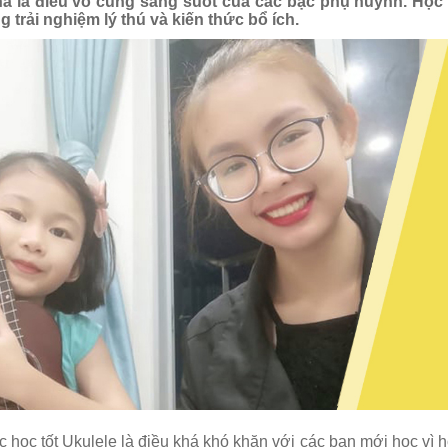
hà là điều vô cùng sáng suốt của các bậc phụ huynh. Học
 trải nghiệm lý thú và kiến thức bổ ích.
ệc học tốt Ukulele là điều khá khó khăn với các bạn mới học vì 