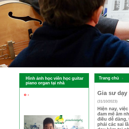
Trang chủ
Hình ảnh học viên học guitar
piano organ tại nhà
Gia sư dạy 
o -
PHỤ HUYNH XEM HÌNH
ẢNH HỌC VIÊN HỌC GUITAR
(31/10/2023)
PIANO ORGAN UKULELE TẠI
NHÀ ĐƯỢC GV CỦA TRUNG
Hiện nay, việc
TÂM CUNG CẤP
đam mê âm nhạ
điều dễ dàng,
phải các sai l