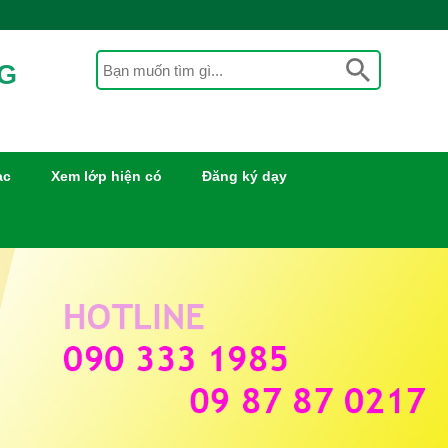
NG
ạc
Xem lớp hiện có
Đăng ký dạy