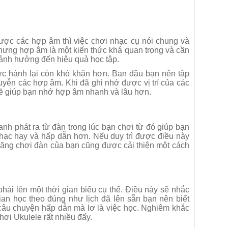
ợc các hợp âm thì việc chơi nhạc cụ nói chung và
nhưng hợp âm là một kiến thức khá quan trọng và cần
 ảnh hưởng đến hiệu quả học tập.
ực hành lại còn khó khăn hơn. Ban đầu bạn nên tập
uyễn các hợp âm. Khi đã ghi nhớ được vị trí của các
 sẽ giúp bạn nhớ hợp âm nhanh và lâu hơn.
h phát ra từ đàn trong lúc bạn chơi từ đó giúp bạn
hạc hay và hấp dẫn hơn. Nếu duy trì được điều này
 năng chơi đàn của bạn cũng được cải thiện một cách
hải lên một thời gian biểu cụ thể. Điều này sẽ nhắc
ian học theo đúng như lịch đã lên sẵn bạn nên biết
 câu chuyện hấp dẫn mà lơ là việc học. Nghiêm khắc
hơi Ukulele rất nhiều đấy.