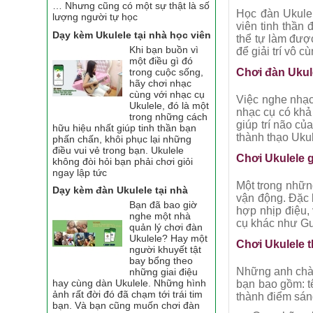
… Nhưng cũng có một sự thật là số
Học đàn Ukulel
lượng người tự học
viên tinh thần
Dạy kèm Ukulele tại nhà học viên
thể tự làm đượ
Khi bạn buồn vì
để giải trí vô 
một điều gì đó
trong cuộc sống,
Chơi đàn Ukule
hãy chơi nhạc
cùng với nhạc cụ
Việc nghe nhạc
Ukulele, đó là một
nhạc cụ có khả
trong những cách
giúp trí não củ
hữu hiệu nhất giúp tinh thần bạn
thành thạo Ukul
phấn chấn, khôi phục lại những
điều vui vẻ trong bạn. Ukulele
Chơi Ukulele g
không đòi hỏi bạn phải chơi giỏi
ngay lập tức
Một trong những
Dạy kèm đàn Ukulele tại nhà
vận động. Đặc b
Bạn đã bao giờ
hợp nhịp điệu,
nghe một nhà
cụ khác như Gu
quản lý chơi đàn
Ukulele? Hay một
Chơi Ukulele t
người khuyết tật
bay bổng theo
Những anh chàn
những giai điệu
hay cùng dàn Ukulele. Những hình
bạn bao gồm: tên
ảnh rất đời đó đã chạm tới trái tim
thành điểm sán
bạn. Và bạn cũng muốn chơi đàn