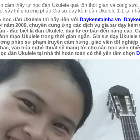
n cảm thấy tự học đàn Ukulele quá tốn thời gian và công sức
o, vậy thì phương pháp Gia sư dạy kèm đàn Ukulele 1-1 tại nhà
 học đàn
Ukulele
thì hãy đến với
Daykemtainha.vn
.
Dayke
i năm 2009, chuyên cung ứng các dịch vụ gia sư dạy kèm t
đàn - đặc biệt là đàn Ukulele, dạy từ cơ bản đến nâng cao.
nh thạo Ukulele trong thời gian ngắn. Gia sư dạy Ukulele 
ương pháp sư phạm truyền cảm hứng, giáo viên tốt nghiệp 
ạc, văn hóa nghệ thuật sẽ mang tới cho các học viên nhiề
học đàn Ukulele tại nhà thì hoàn toàn có thể yên tâm chọn
D