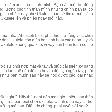
m chủ cảm xúc của chính mình. Bạn cần một lời động
ng lượng cho tinh thần mình nhưng chính bạn lại có
ghita nhỏ 4 dây như Ukulele, bạn sẽ tìm ra một cách
 Ukulele lên và phiêu ngay thôi nào.
mới nhất Abescotr Liest phát hiện ra rằng việc chơi
 đàn Ukulele còn giúp bạn linh hoạt các ngón tay và
c Ukulele không quá khó, vì vậy bạn hoàn toàn có thể
ược sự phối hợp mắt và tay và giúp cải thiện kỹ năng
m hiểu làm thế nào để di chuyển độc lập ngón tay, phối
ếu như bạn muốn sau này sẽ học được các loại nhạc
ất "ngầu". Hãy thử nghĩ đến màn giới thiệu bản thân
òn gì nữa: bạn biết chơi ukulele. Chính điều này lại trở
ngưỡng mộ bạn. Điều đó chẳng phải tuyệt vời sao?