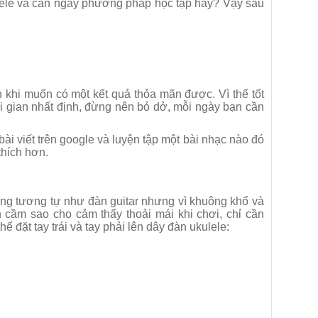
lele và cần ngay phương pháp học tập hay? Vậy sau
 khi muốn có một kết quả thỏa mãn được. Vì thế tốt
hời gian nhất định, đừng nên bỏ dở, mỗi ngày bạn cần
ài viết trên google và luyện tập một bài nhạc nào đó
thích hơn.
ống tương tự như đàn guitar nhưng vì khuông khổ và
n cầm sao cho cảm thấy thoải mái khi chơi, chỉ cần
 đặt tay trái và tay phải lên dây đàn ukulele: