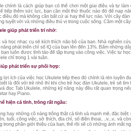
e chính là cách giúp bạn có thể chơi một giai điệu và tự là
 để tiếp thêm sức lực, bạn cần một thứ thuốc nào đó để nạp nă
c điều đó mà không cần bất cứ ai hay thế lực nào. Với cây đàn 
cùng tuyệt vời và những điều thú vị trong cuộc sống. Cầm một cây
le giúp phát triển trí nhớ:
 và học nhạc cụ sẽ kích thích não bộ của bạn. Nhà nghiên cứu 
 năng phát triển chỉ số IQ của bạn lên đến 13%. Bấm những dây
a bạn luôn được tỉnh táo để tập trung vào công việc. Việc tự họ
ele chỉ trong 1 vài tuần.
iúp phát triển sự phối hợp:
 lợi ích của việc học Ukulele tiếp theo đó chính là rèn luyện đ
iệt là đối với trẻ nhỏ thì khi cho trẻ học đàn Ukulele, trẻ sẽ tì
 và đọc Tab Ukulele, những kỹ năng này đều rất quan trọng n
itar hay Piano.
hể hiện cá tính, trông rất ngầu:
g hay những cô nàng trông thật cá tính và mạnh mẽ, đặc biệt: r
, tuổi, công việc, sở thích, địa chỉ, số điện thoại, ..v...v.. và c
g trong phần giới thiệu của bạn, thế rồi sẽ có những ánh mắt 