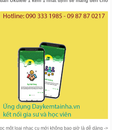
 đàn Ukulele 1 kèm 1 nhất định sẽ mang đến cho
học một loại nhạc cụ mới không bao giờ là dễ dàng ->