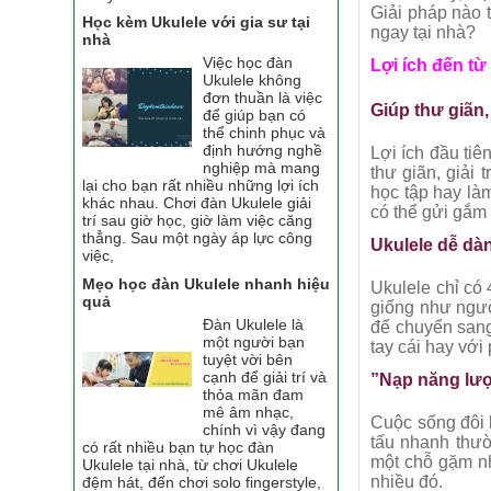
Giải pháp nào 
Học kèm Ukulele với gia sư tại
ngay tại nhà?
nhà
Việc học đàn
Lợi ích đến từ
Ukulele không
đơn thuần là việc
Giúp thư giãn, g
để giúp bạn có
thể chinh phục và
định hướng nghề
Lợi ích đầu tiê
nghiệp mà mang
thư giãn, giải
lại cho bạn rất nhiều những lợi ích
học tập hay là
khác nhau. Chơi đàn Ukulele giải
có thể gửi gắm
trí sau giờ học, giờ làm việc căng
thẳng. Sau một ngày áp lực công
Ukulele dễ dàn
việc,
Mẹo học đàn Ukulele nhanh hiệu
Ukulele chỉ có 
quả
giống như ngườ
Đàn Ukulele là
để chuyển sang
một người bạn
tay cái hay với 
tuyệt vời bên
cạnh để giải trí và
”Nạp năng lượ
thỏa mãn đam
mê âm nhạc,
Cuộc sống đôi 
chính vì vậy đang
tấu nhanh thườ
có rất nhiều bạn tự học đàn
một chỗ gặm nh
Ukulele tại nhà, từ chơi Ukulele
nhiều đó.
đệm hát, đến chơi solo fingerstyle,