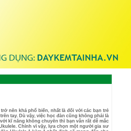
rở nên khá phổ biến, nhất là đối với các bạn trẻ
ên tay. Dù vậy, việc học đàn cũng không phải là
với kĩ năng không chuyên thì bạn vẫn rất dễ mắc
Ukulele. Chính vì vậy, lựa chọn một người gia sư