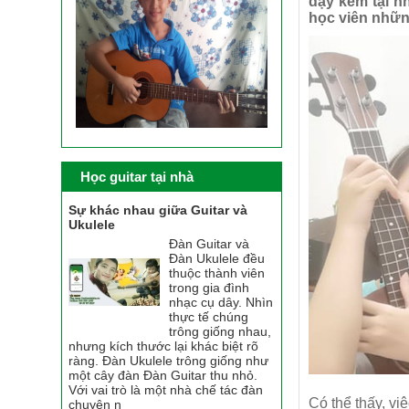
dạy kèm tại n
học viên những
Học guitar tại nhà
Sự khác nhau giữa Guitar và
Ukulele
Đàn Guitar và
Đàn Ukulele đều
thuộc thành viên
trong gia đình
nhạc cụ dây. Nhìn
thực tế chúng
trông giống nhau,
nhưng kích thước lại khác biệt rõ
ràng. Đàn Ukulele trông giống như
một cây đàn Đàn Guitar thu nhỏ.
Với vai trò là một nhà chế tác đàn
Có thể thấy, vi
chuyên n