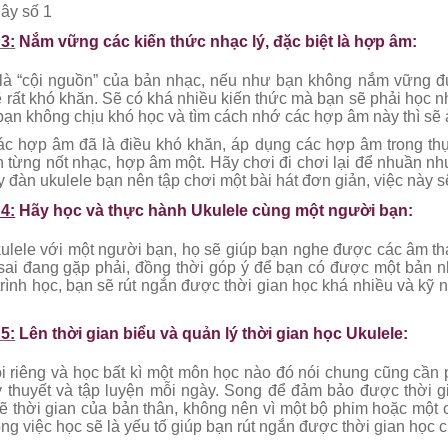
dây số 1
3:
Nắm vững các kiến thức nhạc lý, đặc biệt là hợp âm:
à “cội nguồn” của bản nhạc, nếu như bạn không nắm vững đư
ẽ rất khó khăn. Sẽ có khá nhiều kiến thức mà bạn sẽ phải học 
 bạn không chịu khó học và tìm cách nhớ các hợp âm này thì sẽ
ác hợp âm đã là điều khó khăn, áp dụng các hợp âm trong th
n từng nốt nhạc, hợp âm một. Hãy chơi đi chơi lại để nhuần nh
y đàn ukulele bạn nên tập chơi một bài hát đơn giản, việc này
4:
Hãy học và thực hành Ukulele cùng một người bạn:
ulele với một người bạn, họ sẽ giúp bạn nghe được các âm than
sai đang gặp phải, đồng thời góp ý để bạn có được một bản n
 trình học, bạn sẽ rút ngắn được thời gian học khá nhiều và kỹ
5:
Lên thời gian biểu và quản lý thời gian học Ukulele:
i riêng và học bất kì một môn học nào đó nói chung cũng cần p
ý thuyết và tập luyện mỗi ngày. Song để đảm bảo được thời g
hẽ thời gian của bản thân, không nên vì một bộ phim hoặc một
ong việc học sẽ là yếu tố giúp bạn rút ngắn được thời gian học c