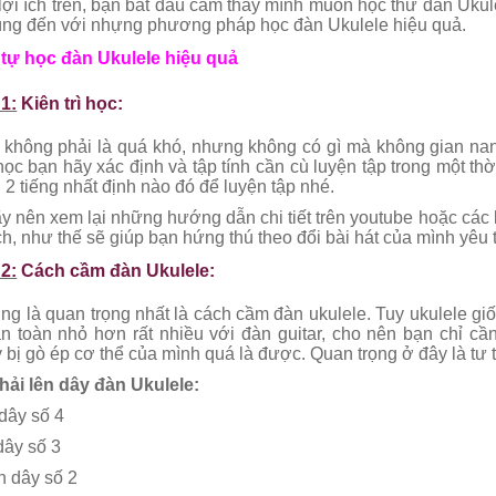
ợi ích trên, bạn bắt đầu cảm thấy mình muốn học thử đàn Uku
ùng đến với nhựng phương pháp học đàn Ukulele hiệu quả.
ự học đàn Ukulele hiệu quả
1:
Kiên trì học:
 không phải là quá khó, nhưng không có gì mà không gian nan
học bạn hãy xác định và tập tính cần cù luyện tập trong một t
2 tiếng nhất định nào đó để luyện tập nhé.
y nên xem lại những hướng dẫn chi tiết trên youtube hoặc các b
h, như thế sẽ giúp bạn hứng thú theo đổi bài hát của mình yêu 
2:
Cách cầm đàn Ukulele:
ng là quan trọng nhất là cách cầm đàn ukulele. Tuy ukulele gi
n toàn nhỏ hơn rất nhiều với đàn guitar, cho nên bạn chỉ cầ
bị gò ép cơ thể của mình quá là được. Quan trọng ở đây là tư thế
hải lên dây đàn Ukulele:
 dây số 4
 dây số 3
n dây số 2