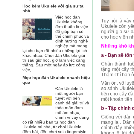
Học kèm Ukulele với gia sư tại
nhà
Việc học đàn
Tuy nói là vậy
Ukulele không
Ukulele còn yê
đơn thuần là việc
người gia sư d
để giúp bạn có
thể chinh phục và
cho học viên nh
định hướng nghề
Những khó khă
nghiệp mà mang
lại cho bạn rất nhiều những lợi ích
a - Bạn sẽ tốn 
khác nhau. Chơi đàn Ukulele giải
trí sau giờ học, giờ làm việc căng
Chân thành luô
thẳng. Sau một ngày áp lực công
tặng một cây 
việc,
Thậm chí bạn ở
Mẹo học đàn Ukulele nhanh hiệu
quả
Văn ôn, võ luy
so sánh Ukulel
Đàn Ukulele là
một người bạn
tiền cho cây đ
tuyệt vời bên
một khoản tiền
cạnh để giải trí và
thỏa mãn đam
b - Tập chỉnh 
mê âm nhạc,
Giống với đàn 
chính vì vậy đang
mang lại. Đàn 
có rất nhiều bạn tự học đàn
Ukulele tại nhà, từ chơi Ukulele
chỉnh dây nhiề
đệm hát, đến chơi solo fingerstyle,
không tốt tới đ