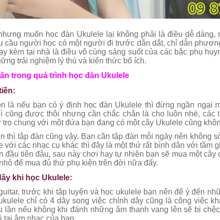
 nhưng muốn học đàn Ukulele lại không phải là điều dễ dàng, n
u cầu người học có một n
gười đi trước dẫn dắt, chỉ dẫn phươn
ạy kèm tại nhà là điều vô cùng sáng suốt của các bậc phụ hu
ững trải nghiệm lý thú và kiến thức bổ ích.
n trong quá trình học đàn Ukulele
tiền:
n là nếu bạn có ý định học đàn Ukulele thì đừng ngần ngại 
thì cũng được thôi nhưng cần chắc chắn là cho luôn nhé, c
 trọ chung với một đứa bạn đang có một cây Ukulele cũng khô
ện thì tập đàn cũng vậy. Bạn cần tập đàn mỗi ngày nên không s
e với các nhạc cụ khác thì đây là một thứ rất bình dân với tầm
àn đầu tiên đâu, sau này chơi hay tự nhiên bạn sẽ mua một cây 
 nhỏ để mua đủ thứ phụ kiện trên đời nữa đấy.
dây khi học Ukulele:
guitar, trước khi tập luyện và học ukulele bạn nên để ý đến n
ukulele chỉ có 4 dây song việc chỉnh dây cũng là công việc kh
u lần nếu không khi đánh những âm thanh vang lên sẽ bị chệ
ôi tai âm nhạc của bạn.