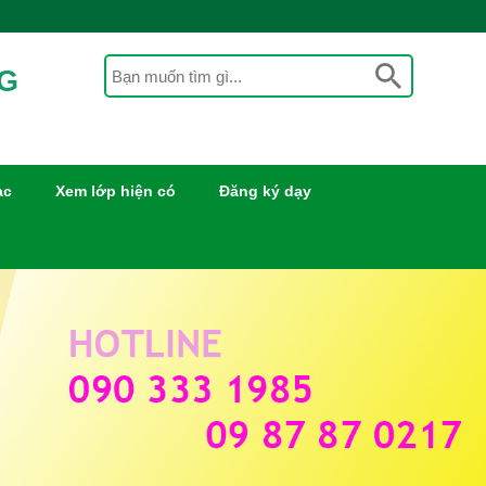
NG
ạc
Xem lớp hiện có
Đăng ký dạy