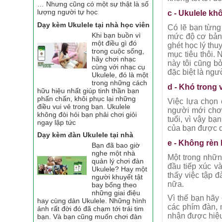
… Nhưng cũng có một sự thật là số
lượng người tự học
c - Ukulele k
Dạy kèm Ukulele tại nhà học viên
Có lẽ bạn từng 
Khi bạn buồn vì
mức độ cơ bản 
một điều gì đó
ghét học lý thu
trong cuộc sống,
mục tiêu thôi.
hãy chơi nhạc
này tôi cũng b
cùng với nhạc cụ
đặc biệt là ngư
Ukulele, đó là một
trong những cách
d - Khó trong 
hữu hiệu nhất giúp tinh thần bạn
phấn chấn, khôi phục lại những
Việc lựa chọn 
điều vui vẻ trong bạn. Ukulele
người mới chơi
không đòi hỏi bạn phải chơi giỏi
tuổi, vì vậy b
ngay lập tức
của bạn được d
Dạy kèm đàn Ukulele tại nhà
e - Không rèn 
Bạn đã bao giờ
nghe một nhà
Một trong nhữn
quản lý chơi đàn
đầu tiếp xúc v
Ukulele? Hay một
thấy việc tập 
người khuyết tật
nữa.
bay bổng theo
những giai điệu
Vì thế bạn hãy
hay cùng dàn Ukulele. Những hình
các phím đàn, 
ảnh rất đời đó đã chạm tới trái tim
nhận được hiệu
bạn. Và bạn cũng muốn chơi đàn