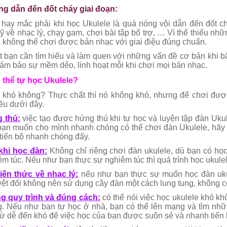
ng dẫn đến đốt cháy giai đoạn:
hay mắc phải khi học Ukulele là quá nóng vội dẫn đến đốt 
ỹ về nhạc lý, chạy gam, chơi bài tập bổ trợ, … Vì thế thiếu nh
à không thể chơi được bản nhạc với giai điệu đúng chuẩn.
t bạn cần tìm hiểu và làm quen với những vấn đề cơ bản khi b
ảm bảo sự mềm dẻo, linh hoạt mỗi khi chơi mọi bản nhạc.
 thể tự học Ukulele?
 khó không? Thực chất thì nó không khó, nhưng để chơi được
ều dưới đây.
 thú:
việc tạo được hứng thú khi tự học và luyện tập đàn Uk
ạn muốn cho mình nhanh chóng có thể chơi đàn Ukulele, hãy l
 tiến bộ nhanh chóng đấy.
khi học đàn:
Không chỉ riêng chơi đàn ukulele, dù bạn có học
m túc. Nếu như bạn thực sự nghiêm túc thì quá trình học ukule
ến thức về nhạc lý:
nếu như bạn thực sự muốn học đàn ukul
yệt đối không nên sử dụng cây đàn một cách lung tung, không có
g quy trình và đúng cách:
có thể nói việc học ukulele khó kh
. Nếu như bạn tự học ở nhà, bạn có thể lên mạng và tìm những
từ dễ đến khó để việc học của bạn được suôn sẻ và nhanh tiến