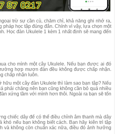
goại trừ sự cần cù, chăm chỉ, khả năng ghi nhớ ra,
g pháp học tập đúng đắn. Chính vì vậy, lựa chọn một
ynh. Học đàn Ukulele 1 kèm 1 nhất định sẽ mang đến
mua cho mình một cây Ukulele. Nếu bạn được ai đó
ác trường hợp mượn đàn đều không được chấp nhận.
ng chấp nhận luôn.
ở hữu một cây đàn Ukulele thì làm sao bạn tập? Nếu
 giá phải chăng nên bạn cũng không cần bỏ quá nhiều
đàn xứng tầm với mình hơn thôi. Ngoài ra bạn sẽ tốn
hững chiếc dây để có thể điều chỉnh âm thanh mà dây
á khó nếu bạn không biết cách. Bạn hãy kiên trì tập
ch và không còn chuẩn xác nữa, điều đó ảnh hưởng