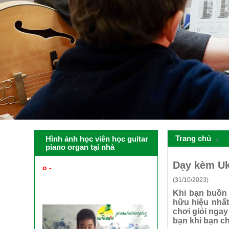
Trang chủ
Hình ảnh học viên học guitar
piano organ tại nhà
Dạy kèm Uku
o -
PHỤ HUYNH XEM HÌNH
ẢNH HỌC VIÊN HỌC GUITAR
(31/10/2023)
PIANO ORGAN UKULELE TẠI
NHÀ ĐƯỢC GV CỦA TRUNG
Khi bạn buồn 
TÂM CUNG CẤP
hữu hiệu nhất
chơi giỏi ngay
bạn khi bạn c