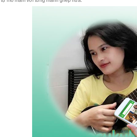
i tự mò mẫm với từng mảnh ghép nữa.