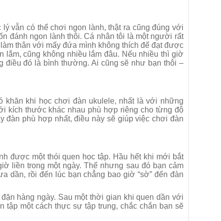
 lý vẫn có thể chơi ngon lành, thật ra cũng đúng với
 đánh ngon lành thôi. Cá nhân tôi là một người rất
ải làm thân với mấy đứa mình không thích để đạt được
ản lắm, cũng không nhiều lắm đâu. Nếu nhiều thì giờ
 điều đó là bình thường. Ai cũng sẽ như bạn thôi –
 khăn khi học chơi đàn ukulele, nhất là với những
với kích thước khác nhau phù hợp riêng cho từng độ
ây đàn phù hợp nhất, điều này sẽ giúp việc chơi đàn
nh được một thói quen học tập. Hầu hết khi mới bắt
giờ liền trong một ngày. Thế nhưng sau đó bạn cảm
ưa dần, rồi đến lúc bạn chẳng bao giờ “sờ” đến đàn
 đặn hàng ngày. Sau một thời gian khi quen dần với
n tập một cách thực sự tập trung, chắc chắn bạn sẽ