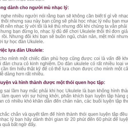
hông dành cho người mù nhạc lý:
nghe nhiều người nói rằng bạn sẽ không cần biết tí gì về nhạc
thôi nhưng sau này bạn cũng sẽ phải học nhạc lý nếu bạn muốn
yết nên nhạc lý với tôi là kẻ thù nhưng đôi khi chúng ta vẫn ph
 Nhưng bạn đừng lo, nhạc lý đủ để chơi Ukulele thôi thì đơn gi
ỏ rồi. Nhưng đôi khi bạn sẽ buồn ngủ, chán nản, mệt mỏi nhưng
ời tự học đàn Ukulele.
việc lựa đàn Ukulele:
cho mình một chiếc đàn phù hợp cũng được coi là vấn đề khó
 đàn chưa có kinh nghiệm. Do đàn ukulele có rất nhiều loại 
ạn cần tìm hiểu thật kỹ để có thể lựa chọn được cho mình một c
ễ dàng hơn rất nhiều.
luyện và hình thành được một thói quen học tập:
g sai lầm hay mắc phải khi học Ukulele là bạn không hình thà
à làm quen với sự hứng khởi, phấn khích bạn luyện tập hàng 
đàn có nhiều khó khăn dẫn đến chán nản, các buổi luyện tập th
 chắc chắn và quyết tâm để hình thành thói quen luyện tập đều
nhạc lý bạn hãy dành thời gian từ 20 phút đến 60 phút để luyệ
 quả bất ngờ đấy.