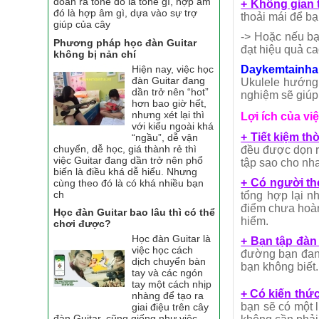
đoán ra tone đó là tone gì, hợp âm
+ Không gian t
đó là hợp âm gì, dựa vào sự trợ
thoải mái để b
giúp của cây
-> Hoặc nếu bạ
Phương pháp học đàn Guitar
đạt hiệu quả ca
không bị nản chí
Hiện nay, việc học
Daykemtainha
đàn Guitar đang
Ukulele hướng 
dần trở nên “hot”
nghiệm sẽ giúp
hơn bao giờ hết,
nhưng xét lại thì
Lợi ích của vi
với kiểu ngoài khá
+ Tiết kiệm thờ
“ngầu”, dễ vận
chuyển, dễ học, giá thành rẻ thì
đều được dọn r
việc Guitar đang dần trở nên phổ
tập sao cho nha
biến là điều khá dễ hiểu. Nhưng
+ Có người th
cùng theo đó là có khá nhiều bạn
ch
tổng hợp lại n
điểm chưa hoàn
Học đàn Guitar bao lâu thì có thể
hiểm.
chơi được?
Học đàn Guitar là
+ Bạn tập đàn 
việc học cách
đường bạn đang
dịch chuyển bàn
bạn không biết.
tay và các ngón
tay một cách nhịp
+ Có kiến thứ
nhàng để tạo ra
bạn sẽ có một 
giai điệu trên cây
đàn Guitar, cũng giống như việc