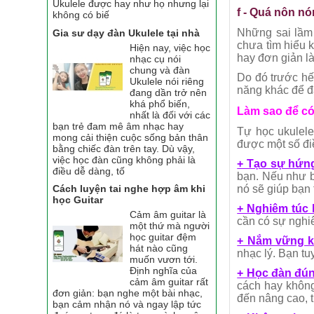
Ukulele được hay như họ nhưng lại
f - Quá nôn nó
không có biế
Những sai lầm 
Gia sư dạy đàn Ukulele tại nhà
chưa tìm hiểu k
Hiện nay, việc học
hay đơn giản l
nhạc cụ nói
chung và đàn
Do đó trước hế
Ukulele nói riêng
năng khác để đ
đang dần trở nên
khá phổ biến,
Làm sao để có
nhất là đối với các
bạn trẻ đam mê âm nhạc hay
Tự học ukulele
mong cải thiện cuộc sống bản thân
được một số đi
bằng chiếc đàn trên tay. Dù vậy,
việc học đàn cũng không phải là
+ Tạo sự hứng
điều dễ dàng, tố
bạn. Nếu như b
nó sẽ giúp bạn
Cách luyện tai nghe hợp âm khi
học Guitar
+ Nghiêm túc 
Cảm âm guitar là
cần có sự nghiê
một thứ mà người
học guitar đệm
+ Nắm vững ki
hát nào cũng
nhạc lý. Bạn tu
muốn vươn tới.
Định nghĩa của
+ Học đàn đún
cảm âm guitar rất
cách hay không
đơn giản: bạn nghe một bài nhạc,
đến nâng cao, 
bạn cảm nhận nó và ngay lập tức