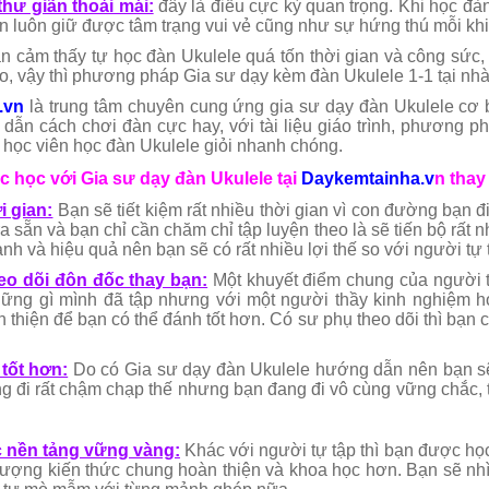
hư giãn thoải mái:
đây là điều cực kỳ quan trọng. Khi học đà
ạn luôn giữ được tâm trạng vui vẻ cũng như sự hứng thú mỗi khi
n cảm thấy tự học đàn Ukulele quá tốn thời gian và công sức
o, vậy thì phương pháp Gia sư dạy kèm đàn Ukulele 1-1 tại nhà
.vn
là trung tâm chuyên cung ứng gia sư dạy đàn Ukulele cơ b
dẫn cách chơi đàn cực hay, với tài liệu giáo trình, phương ph
 học viên học đàn Ukulele giỏi nhanh chóng.
ệc học với Gia sư dạy đàn Ukulele tại
Daykemtainha.v
n thay
i gian:
Bạn sẽ tiết kiệm rất nhiều thời gian vì con đường bạn đ
a sẵn và bạn chỉ cần chăm chỉ tập luyện theo là sẽ tiến bộ rấ
nh và hiệu quả nên bạn sẽ có rất nhiều lợi thế so với người tự 
eo dõi đôn đốc thay bạn:
Một khuyết điểm chung của người tự 
hững gì mình đã tập nhưng với một người thầy kinh nghiệm h
 thiện để bạn có thể đánh tốt hơn. Có sư phụ theo dõi thì bạn
tốt hơn:
Do có Gia sư dạy đàn Ukulele hướng dẫn nên bạn sẽ k
 đi rất chậm chạp thế nhưng bạn đang đi vô cùng vững chắc, 
c nền tảng vững vàng:
Khác với người tự tập thì bạn được học
lượng kiến thức chung hoàn thiện và khoa học hơn. Bạn sẽ nh