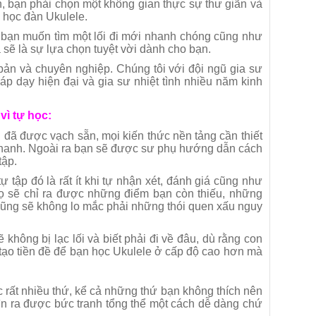
n, bạn phải chọn một không gian thực sự thư giãn và
 học đàn Ukulele.
, bạn muốn tìm một lối đi mới nhanh chóng cũng như
 sẽ là sự lựa chọn tuyệt vời dành cho bạn.
ản và chuyên nghiệp. Chúng tôi với đội ngũ gia sư
áp dạy hiện đại và gia sư nhiệt tình nhiều năm kinh
 vì tự học:
i đã được vạch sẵn, mọi kiến thức nền tảng cần thiết
t nhanh. Ngoài ra bạn sẽ được sư phụ hướng dẫn cách
tập.
tập đó là rất ít khi tự nhận xét, đánh giá cũng như
ọ sẽ chỉ ra được những điểm bạn còn thiếu, những
 cũng sẽ không lo mắc phải những thói quen xấu nguy
hông bị lạc lối và biết phải đi về đâu, dù rằng con
tạo tiền đề để bạn học Ukulele ở cấp độ cao hơn mà
 rất nhiều thứ, kể cả những thứ bạn không thích nên
ìn ra được bức tranh tổng thể một cách dễ dàng chứ