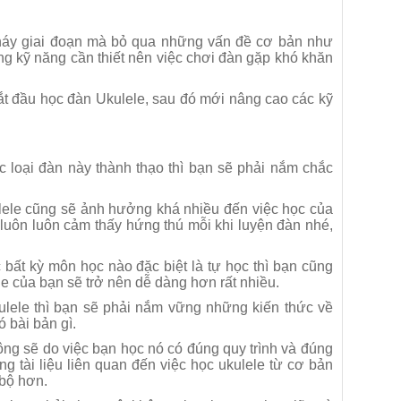
cháy giai đoạn mà bỏ qua những vấn đề cơ bản như
ững kỹ năng cần thiết nên việc chơi đàn gặp khó khăn
ắt đầu học đàn Ukulele, sau đó mới nâng cao các kỹ
 loại đàn này thành thạo thì bạn sẽ phải nắm chắc
ulele cũng sẽ ảnh hưởng khá nhiều đến việc học của
uôn luôn cảm thấy hứng thú mỗi khi luyện đàn nhé,
 bất kỳ môn học nào đặc biệt là tự học thì bạn cũng
le của bạn sẽ trở nên dễ dàng hơn rất nhiều.
ele thì bạn sẽ phải nắm vững những kiến thức về
 bài bản gì.
ông sẽ do việc bạn học nó có đúng quy trình và đúng
 tài liệu liên quan đến việc học ukulele từ cơ bản
 bộ hơn.