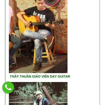
THẦY THUẦN GIÁO VIÊN DẠY GUITAR