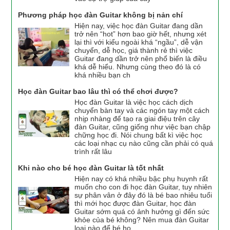
Phương pháp học đàn Guitar không bị nản chí
Hiện nay, việc học đàn Guitar đang dần
trở nên “hot” hơn bao giờ hết, nhưng xét
lại thì với kiểu ngoài khá “ngầu”, dễ vận
chuyển, dễ học, giá thành rẻ thì việc
Guitar đang dần trở nên phổ biến là điều
khá dễ hiểu. Nhưng cùng theo đó là có
khá nhiều bạn ch
Học đàn Guitar bao lâu thì có thể chơi được?
Học đàn Guitar là việc học cách dịch
chuyển bàn tay và các ngón tay một cách
nhịp nhàng để tạo ra giai điệu trên cây
đàn Guitar, cũng giống như việc bạn chập
chững học đi. Nói chung bất kì việc học
các loại nhạc cụ nào cũng cần phải có quá
trình rất lâu
Khi nào cho bé học đàn Guitar là tốt nhất
Hiện nay có khá nhiều bậc phụ huynh rất
muốn cho con đi học đàn Guitar, tuy nhiên
sự phân vân ở đây đó là bé bao nhiêu tuổi
thì mới học được đàn Guitar, học đàn
Guitar sớm quá có ảnh hưởng gì đến sức
khỏe của bé không? Nên mua đàn Guitar
loại nào để bé họ