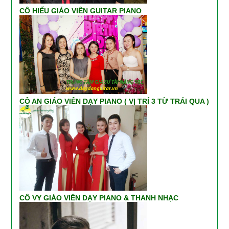
CÔ HIẾU GIÁO VIÊN GUITAR PIANO
CÔ AN GIÁO VIÊN DẠY PIANO ( VỊ TRÍ 3 TỪ TRÁI QUA )
CÔ VY GIÁO VIÊN DẠY PIANO & THANH NHẠC