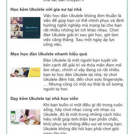
Học kèm Ukulele với gia sư tại nhà
Việc học đàn Ukulele không đơn thuần là
việc để giúp bạn có thể chinh phục và định
hướng nghề nghiệp mà mang lại cho bạn
rất nhiều những lợi ích khác nhau. Chơi
đàn Ukulele giải trí sau giờ học, giờ làm
việc căng thẳng. Sau một ngày áp lực
công việc,
Mẹo học đàn Ukulele nhanh hiệu quả
Đàn Ukulele là một người bạn tuyệt vời
bên cạnh để giải trí và thỏa mãn đam mê
âm nhạc, chính vì vậy đang có rất nhiều
bạn tự học đàn Ukulele tại nhà, từ chơi
Ukulele đệm hát, đến chơi solo fingerstyle,
… Nhưng cũng có một sự thật là số lượng
người tự học
Dạy kèm Ukulele tại nhà học viên
Khi bạn buồn vì một điều gì đó trong cuộc
sống, hãy chơi nhạc cùng với nhạc cụ
Ukulele, đó là một trong những cách hữu
hiệu nhất giúp tinh thần bạn phấn chấn,
khôi phục lại những điều vui vẻ trong bạn.
Ukulele không đòi hỏi bạn phải chơi giỏi
ngay lập tức