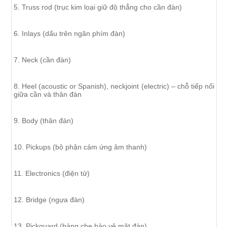
5. Truss rod (trục kim loại giữ độ thẳng cho cần đàn)
6. Inlays (dấu trên ngăn phím đàn)
7. Neck (cần đàn)
8. Heel (acoustic or Spanish), neckjoint (electric) – chỗ tiếp nối
giữa cần và thân đàn
9. Body (thân đàn)
10. Pickups (bộ phận cảm ứng âm thanh)
11. Electronics (điện tử)
12. Bridge (ngựa đàn)
13. Pickguard (bảng che bảo vệ mặt đàn)