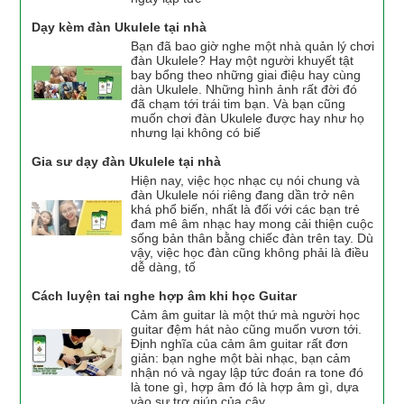
Dạy kèm đàn Ukulele tại nhà
Bạn đã bao giờ nghe một nhà quản lý chơi
đàn Ukulele? Hay một người khuyết tật
bay bổng theo những giai điệu hay cùng
dàn Ukulele. Những hình ảnh rất đời đó
đã chạm tới trái tim bạn. Và bạn cũng
muốn chơi đàn Ukulele được hay như họ
nhưng lại không có biế
Gia sư dạy đàn Ukulele tại nhà
Hiện nay, việc học nhạc cụ nói chung và
đàn Ukulele nói riêng đang dần trở nên
khá phổ biến, nhất là đối với các bạn trẻ
đam mê âm nhạc hay mong cải thiện cuộc
sống bản thân bằng chiếc đàn trên tay. Dù
vậy, việc học đàn cũng không phải là điều
dễ dàng, tố
Cách luyện tai nghe hợp âm khi học Guitar
Cảm âm guitar là một thứ mà người học
guitar đệm hát nào cũng muốn vươn tới.
Định nghĩa của cảm âm guitar rất đơn
giản: bạn nghe một bài nhạc, bạn cảm
nhận nó và ngay lập tức đoán ra tone đó
là tone gì, hợp âm đó là hợp âm gì, dựa
vào sự trợ giúp của cây