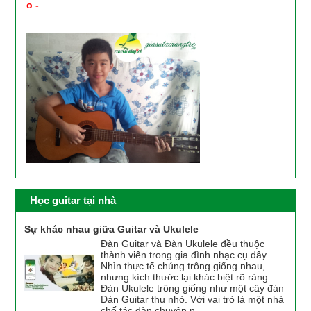
o -
PHỤ HUYNH XEM HÌNH ẢNH HỌC VIÊN HỌC
GUITAR PIANO ORGAN UKULELE TẠI NHÀ ĐƯỢC GV
CỦA TRUNG TÂM CUNG CẤP
Học guitar tại nhà
Sự khác nhau giữa Guitar và Ukulele
Đàn Guitar và Đàn Ukulele đều thuộc
thành viên trong gia đình nhạc cụ dây.
Nhìn thực tế chúng trông giống nhau,
nhưng kích thước lại khác biệt rõ ràng.
Đàn Ukulele trông giống như một cây đàn
Đàn Guitar thu nhỏ. Với vai trò là một nhà
chế tác đàn chuyên n