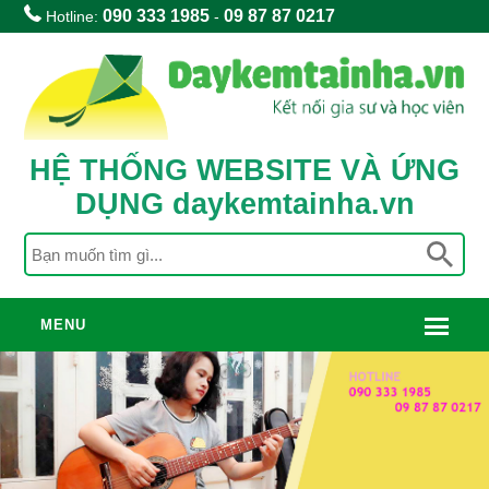
090 333 1985
09 87 87 0217
Hotline:
-
HỆ THỐNG WEBSITE VÀ ỨNG
DỤNG daykemtainha.vn
MENU