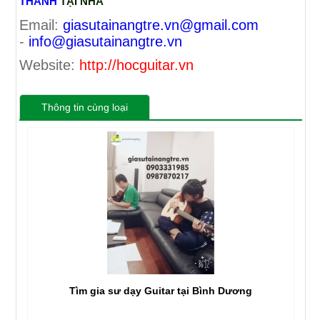
THANH
TẠI NHÀ
Email:
giasutainangtre.vn@gmail.com
-
info@giasutainangtre.vn
Website:
http://hocguitar.vn
Thông tin cùng loại
Tìm gia sư dạy Guitar tại Bình Dương