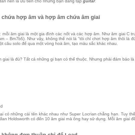
 đàn nên là ưu tiên cho những bạn đang tập
guitar
.
chứa hợp âm và hợp âm chứa âm giai
 mỗi âm giai là một gia đình các nốt và các hợp âm. Như âm giai C t
m – Bm7b5). Như vậy, không thể nói là “tôi chỉ chơi hợp âm thôi là đủ
một câu solo để qua một vòng hoà âm, tạo màu sắc khác nhau.
 giai là đủ? Tất cả những gi bạn có thể thuộc. Nhưng phải đảm bảo là 
ed
lại có những cái tên khác nhau như Super Locrian chẳng hạn. Tuy thế
llan Holdsworth có đến 10 âm giai mà ông hay sử dụng. Mỗi âm giai đề