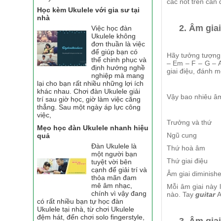
các nốt trên cần
Học kèm Ukulele với gia sư tại
nhà
2. Âm giai 
Việc học đàn
Ukulele không
đơn thuần là việc
để giúp bạn có
Hãy tưởng tượng:
thể chinh phục và
– Em – F – G – A
định hướng nghề
giai điệu, đánh 
nghiệp mà mang
lại cho bạn rất nhiều những lợi ích
khác nhau. Chơi đàn Ukulele giải
Vậy bao nhiêu âm
trí sau giờ học, giờ làm việc căng
thẳng. Sau một ngày áp lực công
việc,
Trưởng và thứ
Mẹo học đàn Ukulele nhanh hiệu
Ngũ cung
quả
Đàn Ukulele là
Thứ hoà âm
một người bạn
Thứ giai điệu
tuyệt vời bên
cạnh để giải trí và
Âm giai diminish
thỏa mãn đam
mê âm nhạc,
Mỗi âm giai này 
chính vì vậy đang
nào. Tay
guitar
A
có rất nhiều bạn tự học đàn
Ukulele tại nhà, từ chơi Ukulele
đệm hát, đến chơi solo fingerstyle,