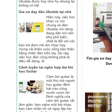
Ukulele được hay như họ nhưng lại
không có biế
Gia sư dạy đàn Ukulele tại nhà
Hiện nay, việc học
nhạc cụ nói
chung và đàn
Ukulele nói riêng
đang dần trở nên
khá phổ biến,
nhất là đối với các
bạn trẻ đam mê âm nhạc hay
mong cải thiện cuộc sống bản thân
bằng chiếc đàn trên tay. Dù vậy,
việc học đàn cũng không phải là
Tìm gia sư dạy 
điều dễ dàng, tố
Dư
Cách luyện tai nghe hợp âm khi
học Guitar
Cảm âm guitar là
một thứ mà người
học guitar đệm
hát nào cũng
muốn vươn tới.
Định nghĩa của
cảm âm guitar rất
đơn giản: bạn nghe một bài nhạc,
bạn cảm nhận nó và ngay lập tức