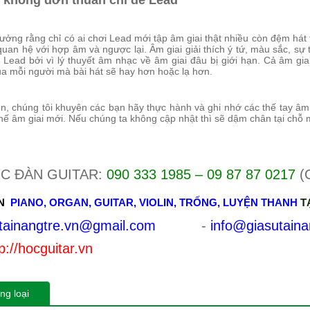
không đơn thuần chỉ để Lead
ưởng rằng chỉ có ai chơi Lead mới tập âm giai thật nhiều còn đệm hát 
quan hệ với hợp âm và ngược lại. Âm giai giải thích ý tứ, màu sắc, sự
 Lead bởi vì lý thuyết âm nhạc về âm giai đâu bị giới hạn. Cả âm g
ủa mỗi người mà bài hát sẽ hay hơn hoặc lạ hơn.
ên, chúng tôi khuyên các bạn hãy thực hành và ghi nhớ các thế tay âm 
 thế âm giai mới. Nếu chúng ta không cập nhật thì sẽ dậm chân tại chỗ 
C ĐÀN GUITAR:
090 333 1985 – 09 87 87 0217
(
N
PIANO
,
ORGAN
,
GUITAR
,
VIOLIN
,
TRỐNG
,
LUYỆN THANH
T
tainangtre.vn@gmail.com
-
info@giasutaina
p://hocguitar.vn
ng loại