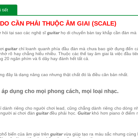
 tiết
 DO CẦN PHẢI THUỘC ÂM GIAI (SCALE)
 hỏi tại sao các nghệ sĩ
guitar
họ di chuyển bàn tay khắp cần đàn mà 
hơi
guitar
chỉ loanh quanh phía đầu đàn mà chưa bao giờ đụng đến c
nhớ rõ hay chẳng hiểu nhiều. Thuộc các thế tay âm giai là việc đầu t
g 20 ngăn phím và 6 dây hay đánh hết tất cả.
ng đây là dạng nâng cao nhưng thật chất đó là điều căn bản nhất.
áp dụng cho mọi phong cách, mọi loại nhạc.
ỉ dành riêng cho người chơi lead, cũng chẳng dành riêng cho dòng n
người ai chơi đàn
guitar
đều phải học.
Guitar
khó hơn piano ở điểm mộ
phổ biến của âm giai trên
guitar
vừa giúp tạo ra màu sắc nhưng cùng lú