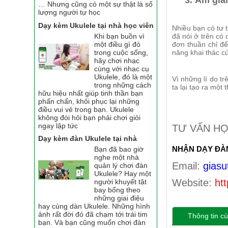
3. Âm giai 
… Nhưng cũng có một sự thật là số
lượng người tự học
Dạy kèm Ukulele tại nhà học viên
Nhiều bạn có tư t
Khi bạn buồn vì
đã nói ở trên có 
một điều gì đó
đơn thuần chỉ để
trong cuộc sống,
năng khai thác c
hãy chơi nhạc
cùng với nhạc cụ
Ukulele, đó là một
Vì những lí do tr
trong những cách
ta lại tạo ra một
hữu hiệu nhất giúp tinh thần bạn
phấn chấn, khôi phục lại những
điều vui vẻ trong bạn. Ukulele
không đòi hỏi bạn phải chơi giỏi
ngay lập tức
TƯ VẤN HỌ
Dạy kèm đàn Ukulele tại nhà
NHẬN DẠY ĐÀ
Bạn đã bao giờ
nghe một nhà
Email:
giasu
quản lý chơi đàn
Ukulele? Hay một
Website:
htt
người khuyết tật
bay bổng theo
những giai điệu
hay cùng dàn Ukulele. Những hình
ảnh rất đời đó đã chạm tới trái tim
Thông tin cù
bạn. Và bạn cũng muốn chơi đàn