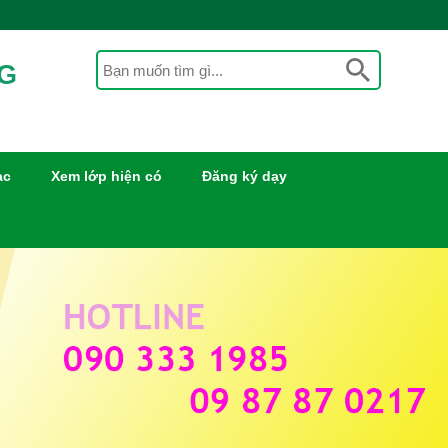
NG
ạc
Xem lớp hiện có
Đăng ký dạy