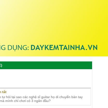
E)
Ý DO CẦN PHẢI THUỘC ÂM GIAI
 tắt
 tự hỏi tại sao các nghệ sĩ guitar họ di chuyển bàn tay
mà mình chỉ chơi có 3 ngăn đầu?