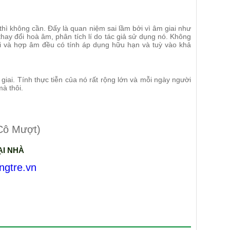
thì không cần. Đấy là quan niệm sai lầm bởi vì âm giai như
 thay đổi hoà âm, phân tích lí do tác giả sử dụng nó. Không
iai và hợp âm đều có tính áp dụng hữu hạn và tuỳ vào khả
giai. Tính thực tiễn của nó rất rộng lớn và mỗi ngày người
mà thôi.
Cô Mượt)
ẠI NHÀ
ngtre.vn