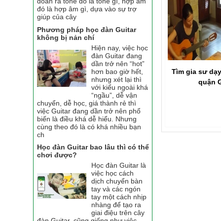
đoán ra tone đó là tone gì, hợp âm
đó là hợp âm gì, dựa vào sự trợ
giúp của cây
Phương pháp học đàn Guitar
không bị nản chí
Hiện nay, việc học
đàn Guitar đang
dần trở nên “hot”
Tìm gia sư dạy
hơn bao giờ hết,
nhưng xét lại thì
quận 
với kiểu ngoài khá
“ngầu”, dễ vận
chuyển, dễ học, giá thành rẻ thì
việc Guitar đang dần trở nên phổ
biến là điều khá dễ hiểu. Nhưng
cùng theo đó là có khá nhiều bạn
ch
Học đàn Guitar bao lâu thì có thể
chơi được?
Học đàn Guitar là
việc học cách
dịch chuyển bàn
tay và các ngón
tay một cách nhịp
nhàng để tạo ra
giai điệu trên cây
đàn Guitar, cũng giống như việc