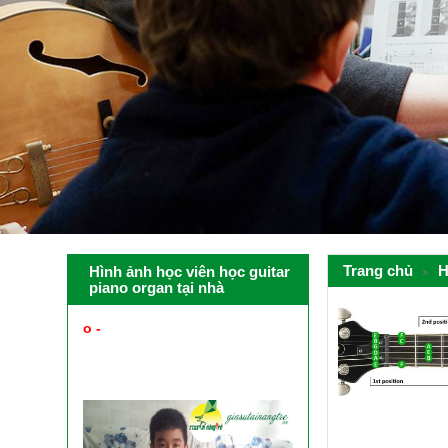
Trang chủ
H
Hình ảnh học viên học guitar
piano organ tại nhà
o -
PHỤ HUYNH XEM HÌNH
ẢNH HỌC VIÊN HỌC GUITAR
PIANO ORGAN UKULELE TẠI
NHÀ ĐƯỢC GV CỦA TRUNG
TÂM CUNG CẤP