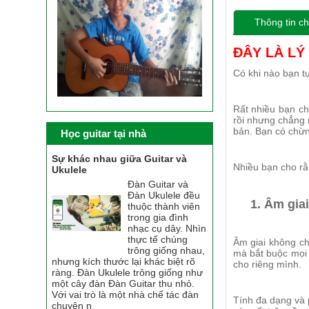
Thông tin chi
ĐÂY LÀ LÝ
Có khi nào bạn tự
Rất nhiều bạn c
rồi nhưng chẳng 
bản. Bạn có chừn
Học guitar tại nhà
Sự khác nhau giữa Guitar và
Nhiều bạn cho rằ
Ukulele
Đàn Guitar và
Đàn Ukulele đều
1. Âm giai 
thuộc thành viên
trong gia đình
nhạc cụ dây. Nhìn
thực tế chúng
Âm giai không ch
trông giống nhau,
mà bắt buộc mọi 
nhưng kích thước lại khác biệt rõ
cho riêng mình.
ràng. Đàn Ukulele trông giống như
một cây đàn Đàn Guitar thu nhỏ.
Với vai trò là một nhà chế tác đàn
Tính đa dạng và 
chuyên n