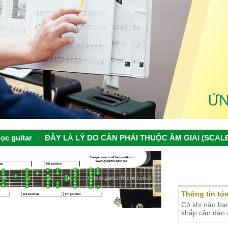
ọc guitar
ĐÂY LÀ LÝ DO CẦN PHẢI THUỘC ÂM GIAI (SCAL
ĐÂY LÀ L
(SCALE)
Thông tin tóm
Có khi nào bạn
khắp cần đàn 